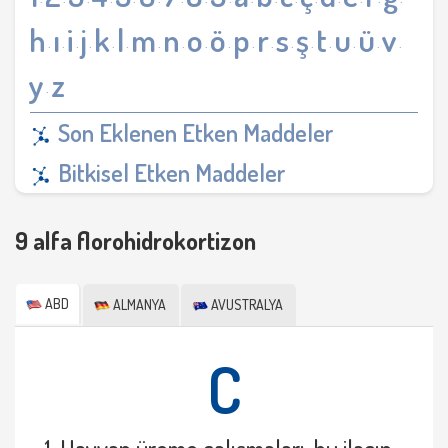
·
·
·
·
·
·
·
·
·
·
·
·
·
·
·
·
·
h
ı
i
j
k
l
m
n
o
ö
p
r
s
ş
t
u
ü
v
·
·
·
·
·
·
·
·
·
·
·
·
·
·
·
·
·
·
y
z
·
Son Eklenen Etken Maddeler
Bitkisel Etken Maddeler
9 alfa florohidrokortizon
ABD
ALMANYA
AVUSTRALYA
C
1. Hayvan üreme çalışmaları, bu ilacın