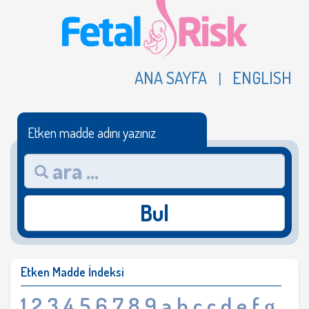
ANA SAYFA
ENGLISH
|
Etken madde adını yazınız
Bul
Etken Madde İndeksi
1
2
3
4
5
6
7
8
9
a
b
c
ç
d
e
f
g