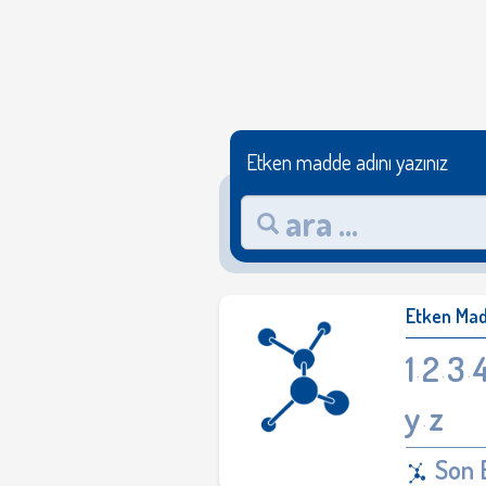
Etken madde adını yazınız
Etken Mad
1
2
3
·
·
·
y
z
·
Son 