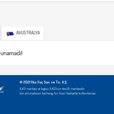
AVUSTRALYA
lunamadı!
© 2021 İlko İlaç San. ve Tic. A.Ş.
İLKO markası ve logosu İLKO'nun tescilli markasıdır.
İzin alınmaksızın herhangi bir ticari faaliyette kullanılamaz.