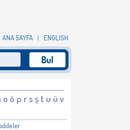
ANA SAYFA
ENGLISH
|
Bul
n
o
ö
p
r
s
ş
t
u
ü
v
·
·
·
·
·
·
·
·
·
·
·
addeler