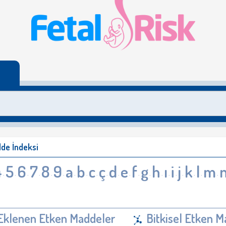
de İndeksi
4
5
6
7
8
9
a
b
c
ç
d
e
f
g
h
ı
i
j
k
l
m
·
·
·
·
·
·
·
·
·
·
·
·
·
·
·
·
·
·
·
·
·
Eklenen Etken Maddeler
Bitkisel Etken M