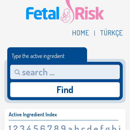
HOME
TÜRKÇE
|
Type the active ingredient
Find
Active Ingredient Index
1
2
3
4
5
6
7
8
9
a
b
c
d
e
f
g
h
i