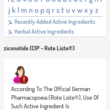
·
·
·
·
·
·
·
·
·
·
·
·
·
·
·
·
·
j
k
l
m
n
o
p
q
r
s
t
u
v
w
x
y
z
·
·
·
·
·
·
·
·
·
·
·
·
·
·
·
·
·
Recently Added Active Ingredients
Herbal Active Ingredients
ziconotide (CIP - Rote Liste®)
According To The Official German
Pharmacopoeia (Rote Liste®), Use Of
Such Active Ingredient Is