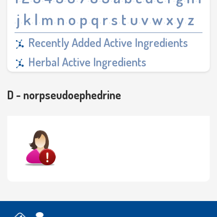
·
·
·
·
·
·
·
·
·
·
·
·
·
·
·
·
·
j
k
l
m
n
o
p
q
r
s
t
u
v
w
x
y
z
·
·
·
·
·
·
·
·
·
·
·
·
·
·
·
·
·
Recently Added Active Ingredients
Herbal Active Ingredients
D - norpseudoephedrine