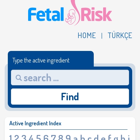
HOME
TÜRKÇE
|
Type the active ingredient
Find
Active Ingredient Index
1
2
3
4
5
6
7
8
9
a
b
c
d
e
f
g
h
i