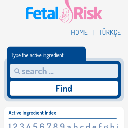
HOME
TÜRKÇE
|
Type the active ingredient
Find
Active Ingredient Index
1
2
3
4
5
6
7
8
9
a
b
c
d
e
f
g
h
i