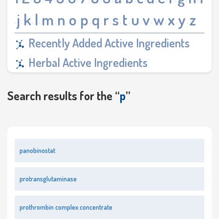
·
·
·
·
·
·
·
·
·
·
·
·
·
·
·
·
·
j
k
l
m
n
o
p
q
r
s
t
u
v
w
x
y
z
·
·
·
·
·
·
·
·
·
·
·
·
·
·
·
·
·
Recently Added Active Ingredients
Herbal Active Ingredients
Search results for the “
p
”
panobinostat
protransglutaminase
prothrombin complex concentrate