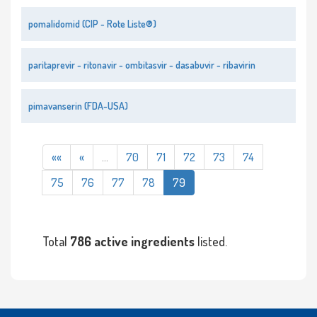
pomalidomid (CIP - Rote Liste®)
paritaprevir - ritonavir - ombitasvir - dasabuvir - ribavirin
pimavanserin (FDA-USA)
««
«
…
70
71
72
73
74
75
76
77
78
79
Total
786 active ingredients
listed.